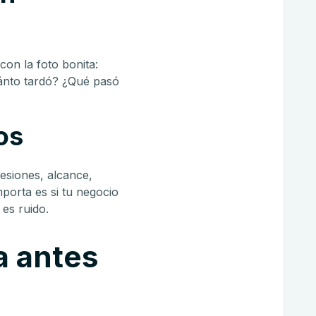
con la foto bonita:
ánto tardó? ¿Qué pasó
os
siones, alcance,
porta es si tu negocio
es ruido.
a antes