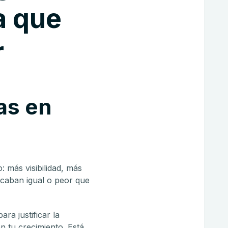
a que
r
as en
: más visibilidad, más
acaban igual o peor que
ra justificar la
on tu crecimiento. Está