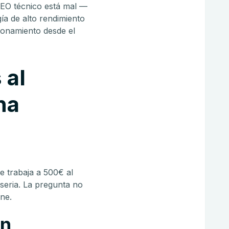
el SEO técnico está mal —
gía de alto rendimiento
cionamiento desde el
 al
na
ue trabaja a 500€ al
 seria. La pregunta no
ne.
on