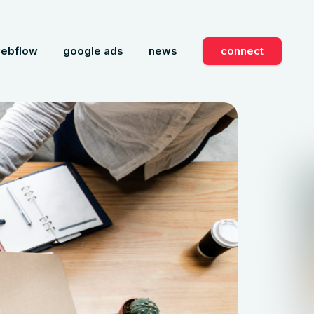
ebflow
google ads
news
connect