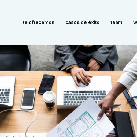
te ofrecemos
casos de éxito
team
w