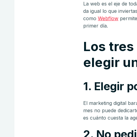
La web es el eje de toda
da igual lo que inviert
como
Webflow
permite
primer día.
Los tres
elegir u
1. Elegir p
El marketing digital ba
mes no puede dedicarte 
es cuánto cuesta la ag
2. No pedi